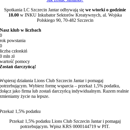
Spotkania LC Szczecin Jantar odbywają się
we wtorki o godzinie
18.00
w INKU Inkubator Sektorów Kreatywnych, al. Wojska
Polskiego 90, 70-482 Szczecin
Nasz klub w liczbach
0
rok powstania
0
liczba członkiń
0
mln zł
wartość pomocy
Zostań darczyńcą!
Wspieraj działania Lions Club Szczecin Jantar i pomagaj
potrzebującym. Wybierz formę wsparcia – przekaż 1,5% podatku,
dołącz jako firma lub zostań darczyńcą indywidualnym. Razem realnie
zmieniamy życie na lepsze.
Przekaż 1,5% podatku
Przekaż 1,5% podatku Lions Club Szczecin Jantar i pomagaj
potrzebującym. Wpisz KRS 0000144719 w PIT.