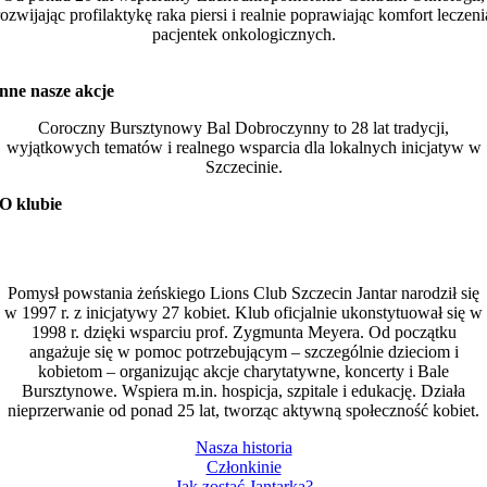
rozwijając profilaktykę raka piersi i realnie poprawiając komfort leczeni
pacjentek onkologicznych.
nne nasze akcje
Coroczny Bursztynowy Bal Dobroczynny to 28 lat tradycji,
wyjątkowych tematów i realnego wsparcia dla lokalnych inicjatyw w
Szczecinie.
O klubie
Pomysł powstania żeńskiego Lions Club Szczecin Jantar narodził się
w 1997 r. z inicjatywy 27 kobiet. Klub oficjalnie ukonstytuował się w
1998 r. dzięki wsparciu prof. Zygmunta Meyera. Od początku
angażuje się w pomoc potrzebującym – szczególnie dzieciom i
kobietom – organizując akcje charytatywne, koncerty i Bale
Bursztynowe. Wspiera m.in. hospicja, szpitale i edukację. Działa
nieprzerwanie od ponad 25 lat, tworząc aktywną społeczność kobiet.
Nasza historia
Członkinie
Jak zostać Jantarką?