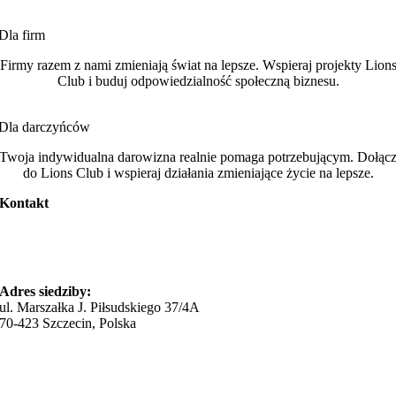
Dla firm
Firmy razem z nami zmieniają świat na lepsze. Wspieraj projekty Lion
Club i buduj odpowiedzialność społeczną biznesu.
Dla darczyńców
Twoja indywidualna darowizna realnie pomaga potrzebującym. Dołąc
do Lions Club i wspieraj działania zmieniające życie na lepsze.
Kontakt
STOWARZYSZENIE LIONS CLUB
SZCZECIN JANTAR
Adres siedziby:
ul. Marszałka J. Piłsudskiego 37/4A
70-423 Szczecin, Polska
lc.jantar@lion.org.pl
k.araszkiewicz@lion.org.pl
Telefon:
+48 664 135 312