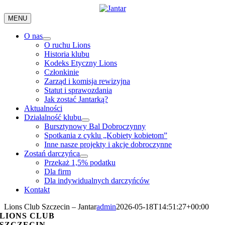
Skip
to
MENU
content
O nas
O ruchu Lions
Historia klubu
Kodeks Etyczny Lions
Członkinie
Zarząd i komisja rewizyjna
Statut i sprawozdania
Jak zostać Jantarką?
Aktualności
Działalność klubu
Bursztynowy Bal Dobroczynny
Spotkania z cyklu „Kobiety kobietom”
Inne nasze projekty i akcje dobroczynne
Zostań darczyńcą
Przekaż 1,5% podatku
Dla firm
Dla indywidualnych darczyńców
Kontakt
Lions Club Szczecin – Jantar
admin
2026-05-18T14:51:27+00:00
LIONS CLUB
SZCZECIN