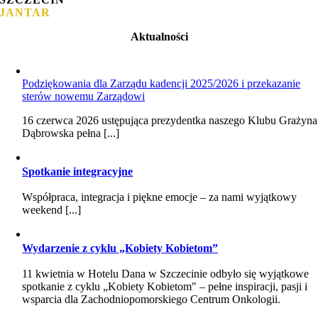
JANTAR
Aktualności
Podziękowania dla Zarządu kadencji 2025/2026 i przekazanie
sterów nowemu Zarządowi
16 czerwca 2026 ustępująca prezydentka naszego Klubu Grażyna
Dąbrowska pełna [...]
Spotkanie integracyjne
Współpraca, integracja i piękne emocje – za nami wyjątkowy
weekend [...]
Wydarzenie z cyklu „Kobiety Kobietom”
11 kwietnia w Hotelu Dana w Szczecinie odbyło się wyjątkowe
spotkanie z cyklu „Kobiety Kobietom" – pełne inspiracji, pasji i
wsparcia dla Zachodniopomorskiego Centrum Onkologii.