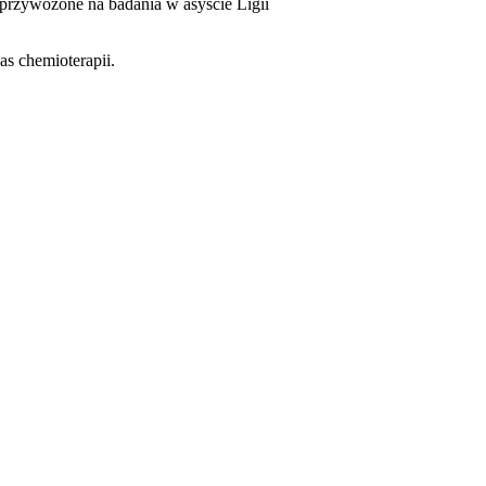
przywożone na badania w asyście Ligii
s chemioterapii.