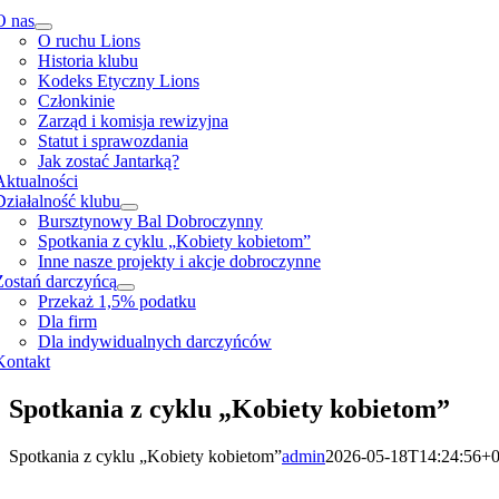
O nas
O ruchu Lions
Historia klubu
Kodeks Etyczny Lions
Członkinie
Zarząd i komisja rewizyjna
Statut i sprawozdania
Jak zostać Jantarką?
Aktualności
Działalność klubu
Bursztynowy Bal Dobroczynny
Spotkania z cyklu „Kobiety kobietom”
Inne nasze projekty i akcje dobroczynne
Zostań darczyńcą
Przekaż 1,5% podatku
Dla firm
Dla indywidualnych darczyńców
Kontakt
Spotkania z cyklu „Kobiety kobietom”
Spotkania z cyklu „Kobiety kobietom”
admin
2026-05-18T14:24:56+0