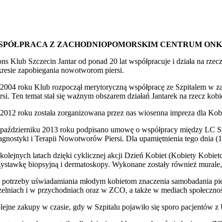
SPÓŁPRACA Z ZACHODNIOPOMORSKIM CENTRUM ONKOLOGII
ons Klub Szczecin Jantar od ponad 20 lat współpracuje i działa na rz
kresie zapobiegania nowotworom piersi.
2004 roku Klub rozpoczął merytoryczną współpracę ze Szpitalem w zak
ersi. Ten temat stał się ważnym obszarem działań Jantarek na rzecz kobi
2012 roku została zorganizowana przez nas wiosenna impreza dla Kob
październiku 2013 roku podpisano umowę o współpracy między LC Szcz
agnostyki i Terapii Nowotworów Piersi. Dla upamiętnienia tego dnia (1
kolejnych latach dzięki cyklicznej akcji Dzień Kobiet (Kobiety Ko
zystawkę biopsyjną i dermatoskopy. Wykonane zostały również murale, 
 potrzeby uświadamiania młodym kobietom znaczenia samobadania piersi
zelniach i w przychodniach oraz w ZCO, a także w mediach społeczno
lejne zakupy w czasie, gdy w Szpitalu pojawiło się sporo pacjentów z