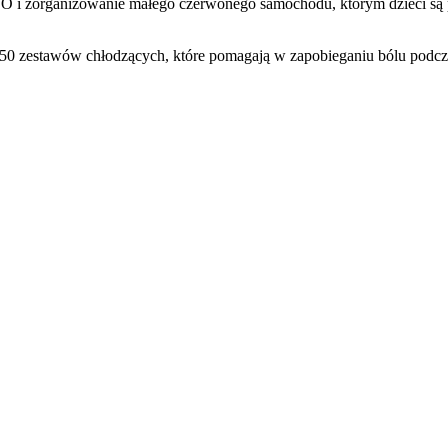
CO i zorganizowanie małego czerwonego samochodu, którym dzieci są 
 50 zestawów chłodzących, które pomagają w zapobieganiu bólu podcza