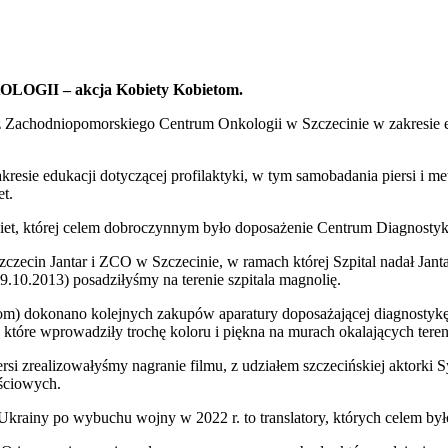
 – akcja Kobiety Kobietom.
ecz Zachodniopomorskiego Centrum Onkologii w Szczecinie w zakresie 
resie edukacji dotyczącej profilaktyki, w tym samobadania piersi i 
et.
iet, której celem dobroczynnym było doposażenie Centrum Diagnostyk
ecin Jantar i ZCO w Szczecinie, w ramach której Szpital nadał Jan
9.10.2013) posadziłyśmy na terenie szpitala magnolię.
bietom) dokonano kolejnych zakupów aparatury doposażającej diagnos
które wprowadziły trochę koloru i piękna na murach okalających teren
 zrealizowałyśmy nagranie filmu, z udziałem szczecińskiej aktorki S
ściowych.
 Ukrainy po wybuchu wojny w 2022 r. to translatory, których celem był