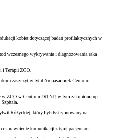
edukacji kobiet dotyczącej badań profilaktycznych w
metod wczesnego wykrywania i diagnozowania raka
i i Terapii ZCO.
tarkom zaszczytny tytuł Ambasadorek Centrum
tykę w ZCO w Centrum DiTNP, w tym zakupiono np.
 Szpitala.
ylwii Różyckiej, który był dystrybuowany na
o usprawnienie komunikacji z tymi pacjentami.