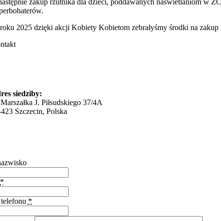
następnie zakup rzutnika dla dzieci, poddawanych naświetlaniom w Z
perbohaterów.
roku 2025 dzięki akcji Kobiety Kobietom zebrałyśmy środki na zakup
ntakt
TOWARZYSZENIE LIONS CLUB
ZCZECIN JANTAR
res siedziby:
. Marszałka J. Piłsudskiego 37/4A
-423 Szczecin, Polska
.jantar@lion.org.pl
araszkiewicz@lion.org.pl
lefon:
+48 664 135 312
 nazwisko
*
telefonu
*