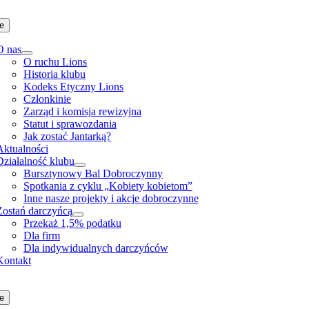
Skip
to
e
content
O nas
O ruchu Lions
Historia klubu
Kodeks Etyczny Lions
Członkinie
Zarząd i komisja rewizyjna
Statut i sprawozdania
Jak zostać Jantarką?
Aktualności
Działalność klubu
Bursztynowy Bal Dobroczynny
Spotkania z cyklu „Kobiety kobietom”
Inne nasze projekty i akcje dobroczynne
Zostań darczyńcą
Przekaż 1,5% podatku
Dla firm
Dla indywidualnych darczyńców
Kontakt
e