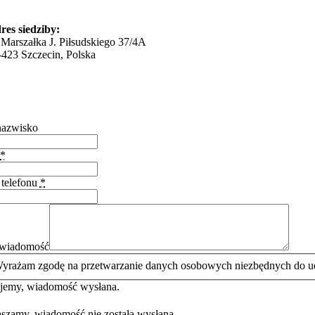
ZCZECIN JANTAR
res siedziby:
. Marszałka J. Piłsudskiego 37/4A
-423 Szczecin, Polska
.jantar@lion.org.pl
araszkiewicz@lion.org.pl
lefon:
+48 664 135 312
 nazwisko
*
telefonu
*
 wiadomość
yrażam zgodę na przetwarzanie danych osobowych niezbędnych do udzi
jemy, wiadomość wysłana.
aszamy, wiadomość nie została wysłana.