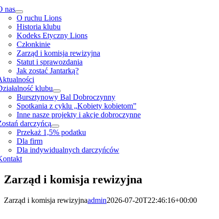
O nas
O ruchu Lions
Historia klubu
Kodeks Etyczny Lions
Członkinie
Zarząd i komisja rewizyjna
Statut i sprawozdania
Jak zostać Jantarką?
Aktualności
Działalność klubu
Bursztynowy Bal Dobroczynny
Spotkania z cyklu „Kobiety kobietom”
Inne nasze projekty i akcje dobroczynne
Zostań darczyńcą
Przekaż 1,5% podatku
Dla firm
Dla indywidualnych darczyńców
Kontakt
Zarząd i komisja rewizyjna
Zarząd i komisja rewizyjna
admin
2026-07-20T22:46:16+00:00