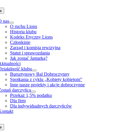
Skip
to
e
content
O nas
O ruchu Lions
Historia klubu
Kodeks Etyczny Lions
Członkinie
Zarząd i komisja rewizyjna
Statut i sprawozdania
Jak zostać Jantarką?
Aktualności
Działalność klubu
Bursztynowy Bal Dobroczynny
Spotkania z cyklu „Kobiety kobietom”
Inne nasze projekty i akcje dobroczynne
Zostań darczyńcą
Przekaż 1,5% podatku
Dla firm
Dla indywidualnych darczyńców
Kontakt
e