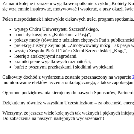
Za nami kolejne i zarazem wyjątkowe spotkanie z cyklu „Kobiety Kob
Image
się wzajemnie inspirować, motywować i wspierać, a przy okazji świe
Pełen niespodzianek i niezwykle ciekawych treści program spotkania,
występ Chóru Uniwersytetu Szczecińskiego,
panel dyskusyjny z „Kobietami z Pasją”,
pokazy mody (również z udziałem chętnych Pań z publiczności
prelekcję Justyny Żejmo pt. „Zmotywowany mózg. Jak pasja 
występ Zespołu Pieśni i Tańca Ziemi Szczecińskiej „Krąg”,
loterię z atrakcyjnymi nagrodami,
kramiki pełne wyjątkowych rozmaitości,
bufet z pysznymi przekąskami i słodkimi wypiekami.
Całkowity dochód z wydarzenia zostanie przeznaczony na wsparcie
monitorowanie efektów leczenia onkologicznego, a także zapobiega
Ogromne podziękowania kierujemy do naszych Sponsorów, Partnerów i
Dziękujemy również wszystkim Uczestniczkom – za obecność, energię,
Wierzymy, że jeszcze wiele kolejnych tak ważnych i pięknych inicja
Do zobaczenia na naszych następnych wydarzeniach!