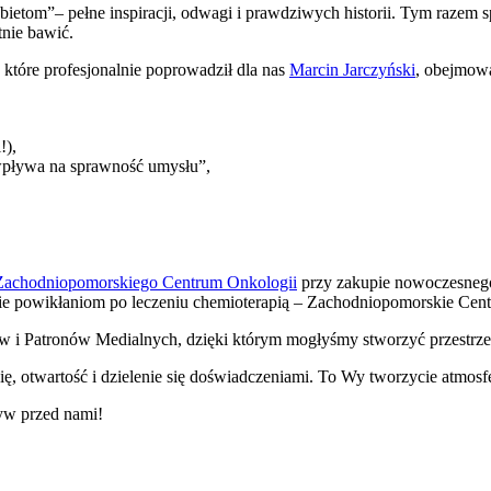
ietom”– pełne inspiracji, odwagi i prawdziwych historii. Tym razem s
tnie bawić.
 które profesjonalnie poprowadził dla nas
Marcin Jarczyński
, obejmowa
!),
wpływa na sprawność umysłu”,
Zachodniopomorskiego Centrum Onkologii
przy zakupie nowoczesnego
nie powikłaniom po leczeniu chemioterapią – Zachodniopomorskie Ce
 Patronów Medialnych, dzięki którym mogłyśmy stworzyć przestrzeń, k
 otwartość i dzielenie się doświadczeniami. To Wy tworzycie atmosfer
tyw przed nami!