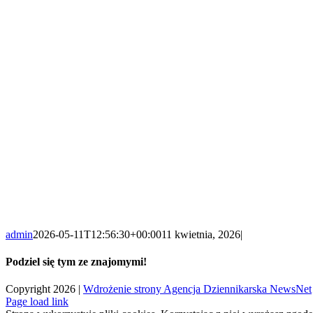
admin
2026-05-11T12:56:30+00:00
11 kwietnia, 2026
|
Podziel się tym ze znajomymi!
Facebook
X
LinkedIn
WhatsApp
Email
Copy
Copyright 2026 |
Wdrożenie strony Agencja Dziennikarska NewsNet
Link
Page load link