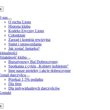
Skip
to
e
content
O nas
O ruchu Lions
Historia klubu
Kodeks Etyczny Lions
Członkinie
Zarząd i komisja rewizyjna
Statut i sprawozdania
Jak zostać Jantarką?
Aktualności
Działalność klubu
Bursztynowy Bal Dobroczynny
Spotkania z cyklu „Kobiety kobietom”
Inne nasze projekty i akcje dobroczynne
Zostań darczyńcą
Przekaż 1,5% podatku
Dla firm
Dla indywidualnych darczyńców
Kontakt
e