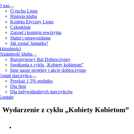
O nas
O ruchu Lions
Historia klubu
Kodeks Etyczny Lions
Członkinie
Zarząd i komisja rewizyjna
Statut i sprawozdania
Jak zostać Jantarką?
Aktualności
Działalność klubu
Bursztynowy Bal Dobroczynny
Spotkania z cyklu „Kobiety kobietom”
Inne nasze projekty i akcje dobroczynne
Zostań darczyńcą
Przekaż 1,5% podatku
Dla firm
Dla indywidualnych darczyńców
Kontakt
Wydarzenie z cyklu „Kobiety Kobietom”
View
Larger