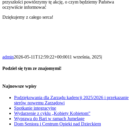
przyszłości powtórzymy tę akcję, o czym będziemy Państwa
oczywiście informować
Dziękujemy z całego serca!
admin
2026-05-11T12:59:22+00:00
11 września, 2025
|
Podziel się tym ze znajomymi!
Facebook
X
LinkedIn
WhatsApp
Email
Copy
Link
Najnowsze wpisy
Podziękowania dla Zarządu kadencji 2025/2026 i przekazanie
sterów nowemu Zarządowi
Spotkanie integracyjne
Wydarzenie z cyklu „Kobiety Kobietom”
Wyprawa do Bari w ramach Jumelage
Dom Seniora i Centrum Opieki nad Dzieckiem