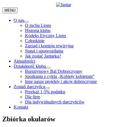
Skip
to
MENU
content
O nas
O ruchu Lions
Historia klubu
Kodeks Etyczny Lions
Członkinie
Zarząd i komisja rewizyjna
Statut i sprawozdania
Jak zostać Jantarką?
Aktualności
Działalność klubu
Bursztynowy Bal Dobroczynny
Spotkania z cyklu „Kobiety kobietom”
Inne nasze projekty i akcje dobroczynne
Zostań darczyńcą
Przekaż 1,5% podatku
Dla firm
Dla indywidualnych darczyńców
Kontakt
Zbiórka okularów