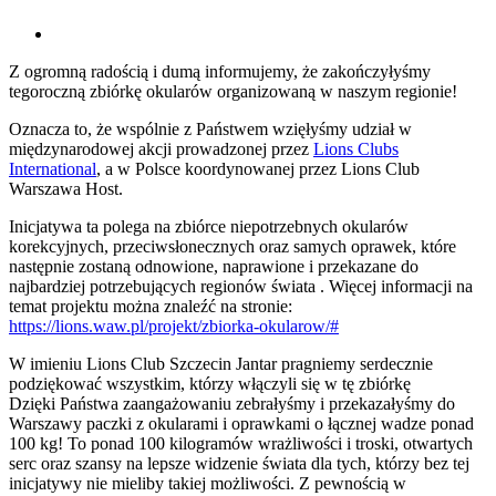
View
Larger
Z ogromną radością i dumą informujemy, że zakończyłyśmy
Image
tegoroczną zbiórkę okularów organizowaną w naszym regionie!
Oznacza to, że wspólnie z Państwem wzięłyśmy udział w
międzynarodowej akcji prowadzonej przez
Lions Clubs
International
, a w Polsce koordynowanej przez Lions Club
Warszawa Host.
Inicjatywa ta polega na zbiórce niepotrzebnych okularów
korekcyjnych, przeciwsłonecznych oraz samych oprawek, które
następnie zostaną odnowione, naprawione i przekazane do
najbardziej potrzebujących regionów świata . Więcej informacji na
temat projektu można znaleźć na stronie:
https://lions.waw.pl/projekt/zbiorka-okularow/#
W imieniu Lions Club Szczecin Jantar pragniemy serdecznie
podziękować wszystkim, którzy włączyli się w tę zbiórkę
Dzięki Państwa zaangażowaniu zebrałyśmy i przekazałyśmy do
Warszawy paczki z okularami i oprawkami o łącznej wadze ponad
100 kg! To ponad 100 kilogramów wrażliwości i troski, otwartych
serc oraz szansy na lepsze widzenie świata dla tych, którzy bez tej
inicjatywy nie mieliby takiej możliwości. Z pewnością w